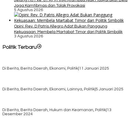
Jaga Kamtibmas dan Tolak Provokasi
5 Agustus 2026
Opini: Rev. D Patris Allegro Adat Bukan Panggung
Kekuasaan: Membela Martabat Timor dari Politik Simbolik
3 Agustus 2026
Politik Terbaru
Rayakan HUT ke-52, DPD Provinsi NTT Gelar Sejumlah Kegiatan.
Di Berita, Berita Daerah, Ekonomi, Politik
|
11 Januari 2025
Awali Tahun dengan Kasih, 500 Lansia di TTS Terima Bantuan
Sembako dari Yayasan YNS
Di Berita, Berita Daerah, Ekonomi, Lainnya, Politik
|
5 Januari 2025
Pilkada TTS, Babinsa Koramil 1621-05/Panite Pastikan Keamanan
Distribusi Logistik di Kecamatan Kuanfatu
Di Berita, Berita Daerah, Hukum dan Keamanan, Politik
|
13
Desember 2024
Pasca Quick Count Pilkada TTS, Daniel Oematan Akui Kekalahan
dan Apresiasi Kemenangan Paket Bumy