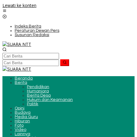
Lewati ke konten
Indeks Berita
Peraturan Dewan Pers
Susunan Redaksi
Beranda
Berita
Pendidikan
Humaniora
Berita Desa
Hukum dan Keamanan
Politik
Opini
Budaya
Media Guru
Hiburan
Foto
Video
Lainnya