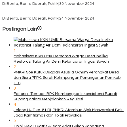
Di Berita, Berita Daerah, Politik
|
30 November 2024
KPU TTS Mulai Distribusi Logistik Pilkada ke 12 Kecamatan Terjauh
Di Berita, Berita Daerah, Politik
|
24 November 2024
Postingan Lain
1
Mahasiswa KKN UMK Bersama Warga Desa Inelika
Restorasi Talang Air Demi Kelancaran Irigasi Sawah
2
PMKRI Soe Kutuk Dugaan Asusila Oknum Perangkat Desa
dan Guru PPPK, Soroti Ketimpangan Penanganan Pemkab
TTS
3
Editorial: Temuan BPK Membongkar Inkonsistensi Bupati
Kupang dalam Menjalankan Regulasi
4
Jelang HUT ke-81 RI, PMKRI Atambua Ajak Masyarakat Belu
Jaga Kamtibmas dan Tolak Provokasi
5
Opini: Rev. D Patris Allegro Adat Bukan Panggung